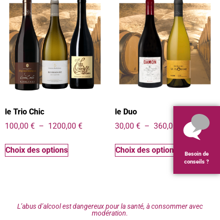
le Trio Chic
le Duo
100,00
€
–
1200,00
€
30,00
€
–
360,00
€
Choix des options
Choix des options
Besoin de
conseils ?
L’abus d’alcool est dangereux pour la santé, à consommer avec
modération.