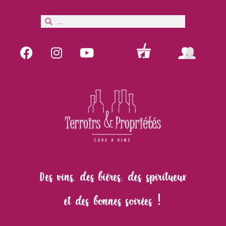
Des
vins, des bières, des spiritueux
et des bonnes soirées !