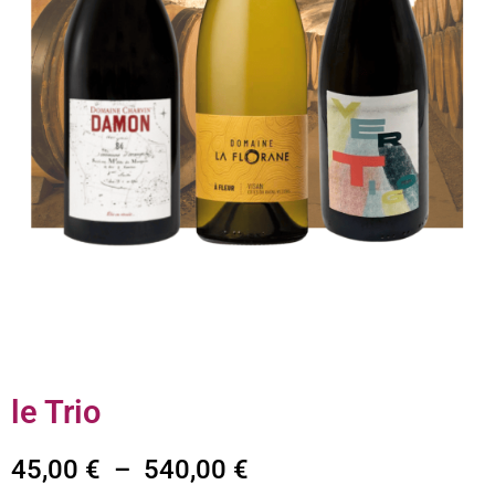
le Trio
45,00
€
–
540,00
€